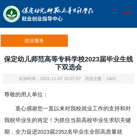
网站首页
政策导航
就业服务
就业服务
众创空间
保定幼儿师范高等专科学校2023届毕业生线
创业大赛
下双选会
招聘会
添加时间：2022-11-07 10:07:07 浏览次数：1465
微讲堂
尊敬的用人单位：
校友录
衷心感谢您一直以来对我校就业工作的支持和对
签约中心
我校毕业生的肯定！为抓住当前高校毕业生求职关键
关于我们
期，全力促进2023届2352名毕业生全部高质量就